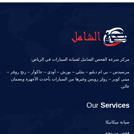
مركز سرعة الفحص الشامل لصيانة السيارات في الرياض:
مرسيدس – بي ام دبليو – بنتلي – بورش – أودي – جاكوار – رنج روفر –
ميني كوبر – رولز رويس وغيرها من السيارات بأحدث الأجهزة وبضمان
عالي.
Our
Services
صيانة ميكانيكا
فحص وبرمجة