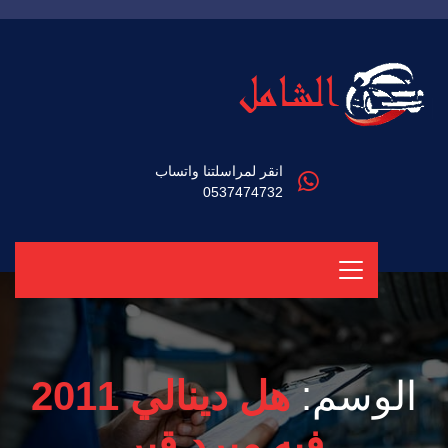
انقر لمراسلتنا واتساب
0537474732
الوسم:
هل دينالي 2011
فيه مبرد قير