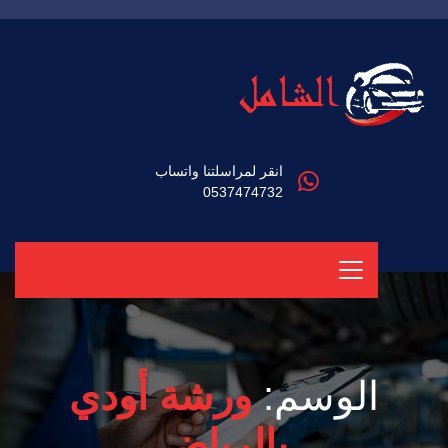
انقر لمراسلتنا واتساب
0537474732
الوسم:
ورشة أودي
بالرياض