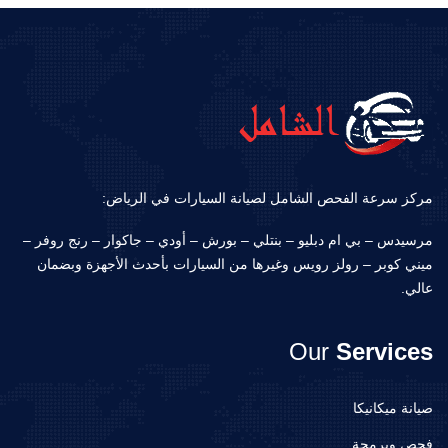
مركز سرعة الفحص الشامل لصيانة السيارات في الرياض:
مرسيدس – بي ام دبليو – بنتلي – بورش – أودي – جاكوار – رنج روفر –
ميني كوبر – رولز رويس وغيرها من السيارات بأحدث الأجهزة وبضمان
عالي.
Our
Services
صيانة ميكانيكا
فحص وبرمجة