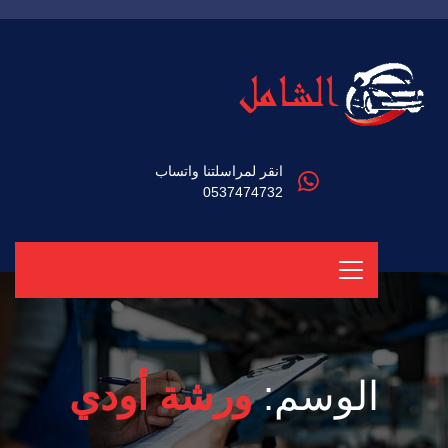
انقر لمراسلتنا واتساب
0537474732
الوسم:
ورشة أودي