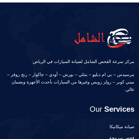
مركز سرعة الفحص الشامل لصيانة السيارات في الرياض:
مرسيدس – بي ام دبليو – بنتلي – بورش – أودي – جاكوار – رنج روفر –
ميني كوبر – رولز رويس وغيرها من السيارات بأحدث الأجهزة وبضمان
عالي.
Our
Services
صيانة ميكانيكا
فحص وبرمجة