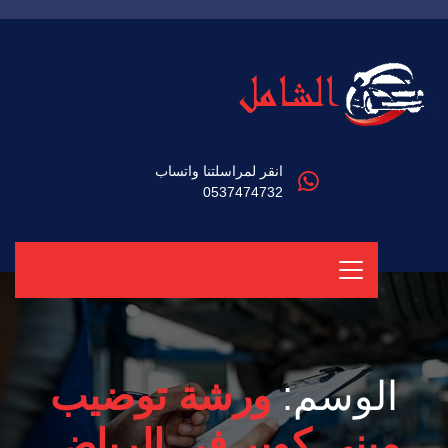
انقر لمراسلتنا واتساب
0537474732
الوسم:
ورشة توضيب
ميني كوبر في الرياض