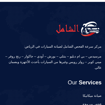
مركز سرعة الفحص الشامل لصيانة السيارات في الرياض:
مرسيدس – بي ام دبليو – بنتلي – بورش – أودي – جاكوار – رنج روفر –
ميني كوبر – رولز رويس وغيرها من السيارات بأحدث الأجهزة وبضمان
عالي.
Our
Services
صيانة ميكانيكا
فحص وبرمجة