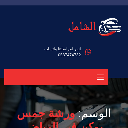
انقر لمراسلتنا واتساب
0537474732
الوسم:
ورشة جمس
يوكن في الرياض