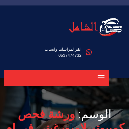
انقر لمراسلتنا واتساب
0537474732
الوسم:
ورشة فحص
كمبيوتر لامبورغيني في ام