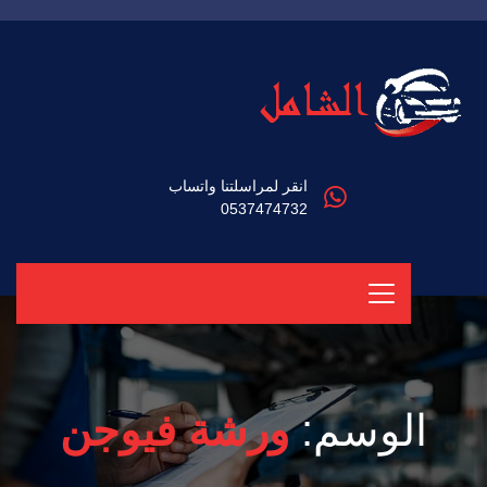
انقر لمراسلتنا واتساب
0537474732
الوسم:
ورشة فيوجن