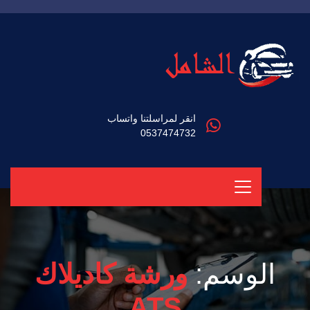
انقر لمراسلتنا واتساب
0537474732
الوسم:
ورشة كاديلاك
ATS