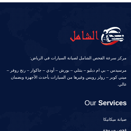
مركز سرعة الفحص الشامل لصيانة السيارات في الرياض:
مرسيدس – بي ام دبليو – بنتلي – بورش – أودي – جاكوار – رنج روفر –
ميني كوبر – رولز رويس وغيرها من السيارات بأحدث الأجهزة وبضمان
عالي.
Our
Services
صيانة ميكانيكا
فحص وبرمجة