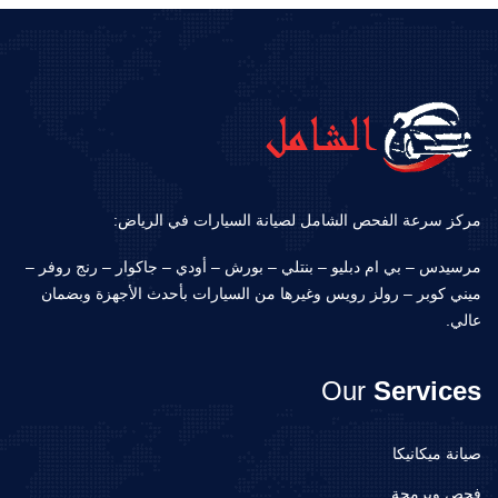
مركز سرعة الفحص الشامل لصيانة السيارات في الرياض:
مرسيدس – بي ام دبليو – بنتلي – بورش – أودي – جاكوار – رنج روفر –
ميني كوبر – رولز رويس وغيرها من السيارات بأحدث الأجهزة وبضمان
عالي.
Our
Services
صيانة ميكانيكا
فحص وبرمجة