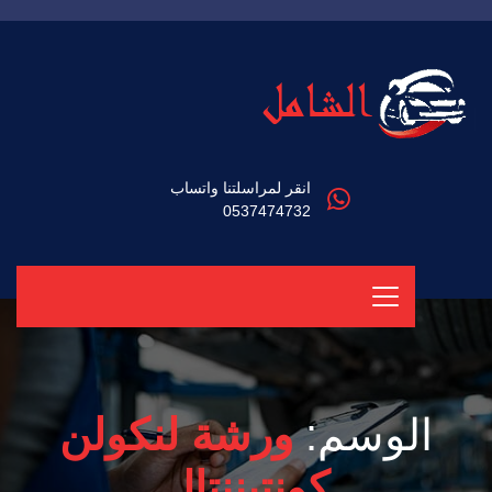
انقر لمراسلتنا واتساب
0537474732
الوسم:
ورشة لنكولن
كونتيننتال