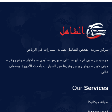
مركز سرعة الفحص الشامل لصيانة السيارات في الرياض:
مرسيدس – بي ام دبليو – بنتلي – بورش – أودي – جاكوار – رنج روفر –
ميني كوبر – رولز رويس وغيرها من السيارات بأحدث الأجهزة وبضمان
عالي.
Our
Services
صيانة ميكانيكا
فحص وبرمجة