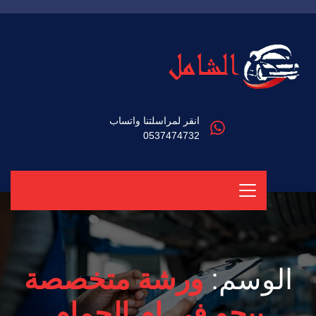
انقر لمراسلتنا واتساب
0537474732
الوسم:
ورشة متخصصة
بيجو في ام الحمام