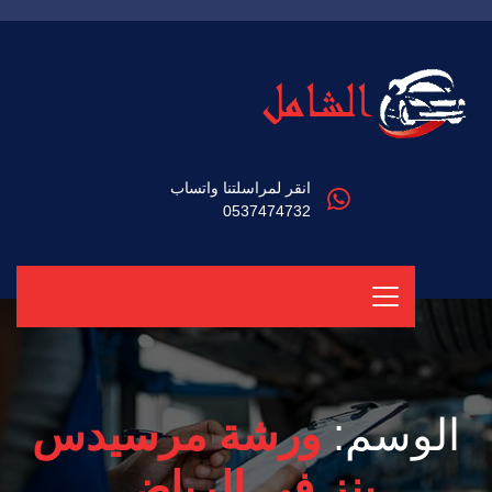
انقر لمراسلتنا واتساب
0537474732
الوسم:
ورشة مرسيدس
بنز في الرياض