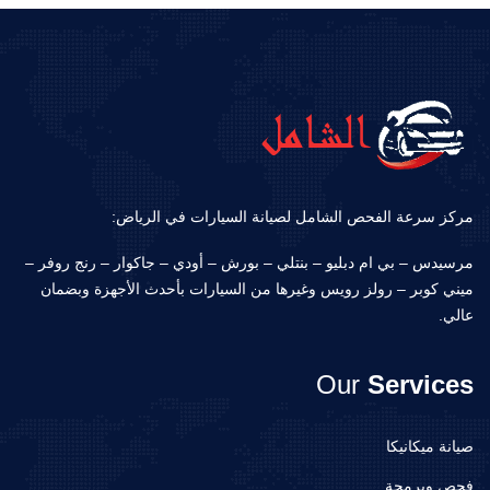
مركز سرعة الفحص الشامل لصيانة السيارات في الرياض:
مرسيدس – بي ام دبليو – بنتلي – بورش – أودي – جاكوار – رنج روفر –
ميني كوبر – رولز رويس وغيرها من السيارات بأحدث الأجهزة وبضمان
عالي.
Our
Services
صيانة ميكانيكا
فحص وبرمجة