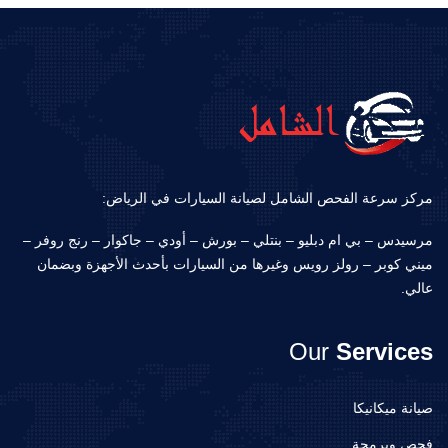
مركز سرعة الفحص الشامل لصيانة السيارات في الرياض:
مرسيدس – بي ام دبليو – بنتلي – بورش – أودي – جاكوار – رنج روفر –
ميني كوبر – رولز رويس وغيرها من السيارات بأحدث الأجهزة وبضمان
عالي.
Our
Services
صيانة ميكانيكا
فحص وبرمجة