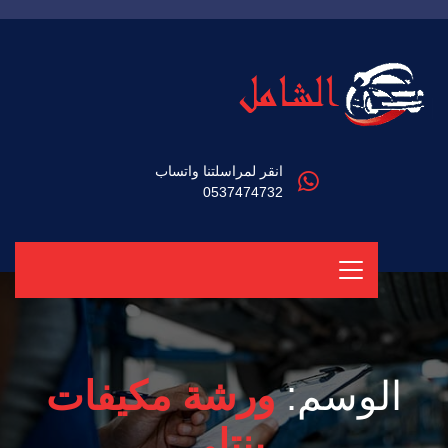
انقر لمراسلتنا واتساب
0537474732
الوسم:
ورشة مكيفات
بنتلي