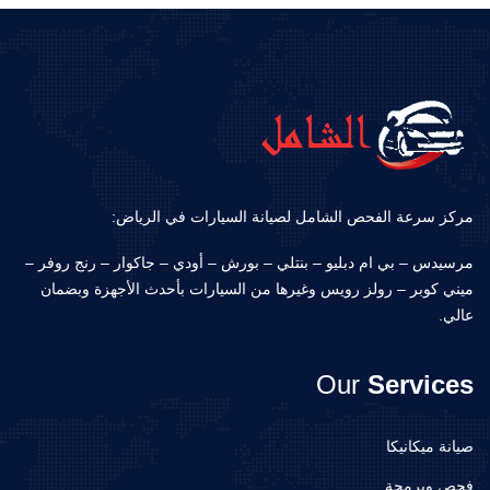
مركز سرعة الفحص الشامل لصيانة السيارات في الرياض:
مرسيدس – بي ام دبليو – بنتلي – بورش – أودي – جاكوار – رنج روفر –
ميني كوبر – رولز رويس وغيرها من السيارات بأحدث الأجهزة وبضمان
عالي.
Our
Services
صيانة ميكانيكا
فحص وبرمجة