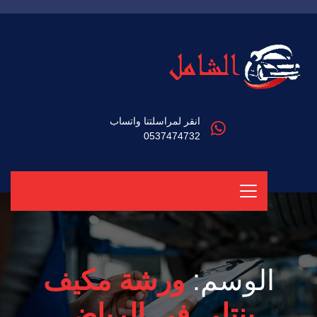
انقر لمراسلتنا واتساب
0537474732
الوسم:
ورشة مكيف
بنتلي في الرياض