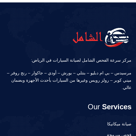
مركز سرعة الفحص الشامل لصيانة السيارات في الرياض:
مرسيدس – بي ام دبليو – بنتلي – بورش – أودي – جاكوار – رنج روفر –
ميني كوبر – رولز رويس وغيرها من السيارات بأحدث الأجهزة وبضمان
عالي.
Our
Services
صيانة ميكانيكا
فحص وبرمجة