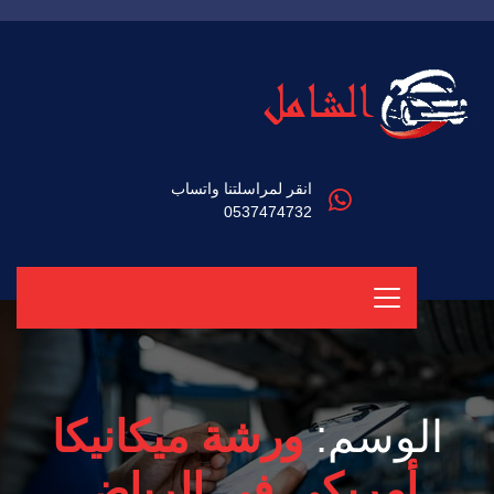
انقر لمراسلتنا واتساب
0537474732
الوسم:
ورشة ميكانيكا
أمريكي في الرياض