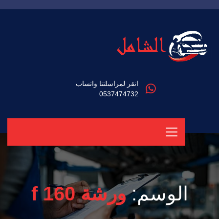
انقر لمراسلتنا واتساب
0537474732
الوسم:
ورشة f 160