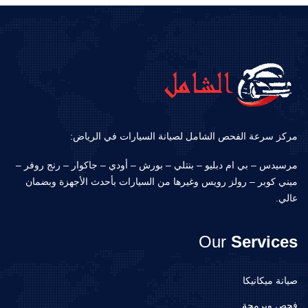
مركز سرعة الفحص الشامل لصيانة السيارات في الرياض:
مرسيدس – بي ام دبليو – بنتلي – بورش – أودي – جاكوار – رنج روفر –
ميني كوبر – رولز رويس وغيرها من السيارات بأحدث الأجهزة وبضمان
عالي.
Our
Services
صيانة ميكانيكا
فحص وبرمجة