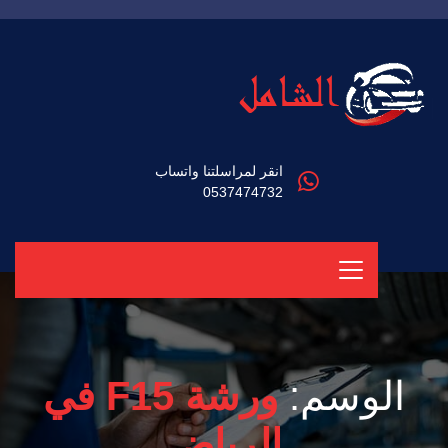
انقر لمراسلتنا واتساب
0537474732
الوسم:
ورشة F15 في
الرياض